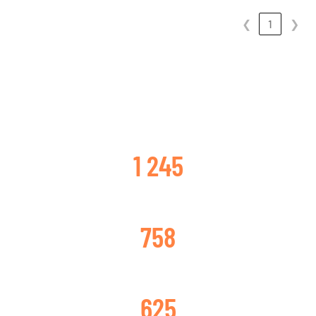
❮
1
❯
CLIENTES SATISFECHOS
1 245
TURBOS CAMBIADOS
758
TURBOS REPARADOS
625