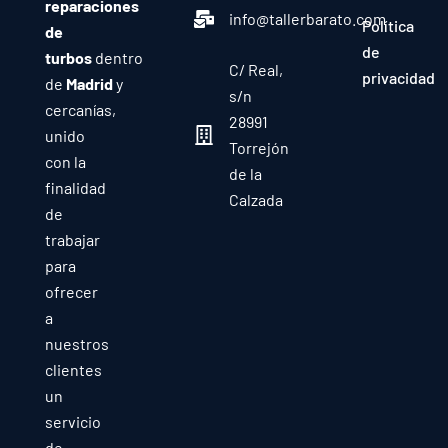
reparaciones
info@tallerbarato.com
Política
de
de
turbos
dentro
C/ Real,
privacidad
de
Madrid
y
s/n
cercanías,
28991
unido
Torrejón
con la
de la
finalidad
Calzada
de
trabajar
para
ofrecer
a
nuestros
clientes
un
servicio
de