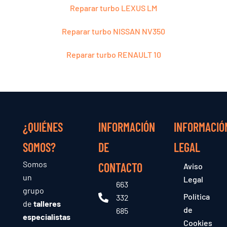
Reparar turbo LEXUS LM
Reparar turbo NISSAN NV350
Reparar turbo RENAULT 10
¿QUIÉNES
INFORMACIÓN
INFORMACIÓ
SOMOS?
DE
LEGAL
Somos
CONTACTO
Aviso
un
Legal
663
grupo
Política
332
de
talleres
de
685
especialistas
Cookies