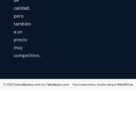
calidad,
pero
también
a un
precio
muy
competitivo.
© 2026
TurbosBaratos.com
| by
TallerBarato.com
Posicionamiento y diseño web por
MultiSEO.es