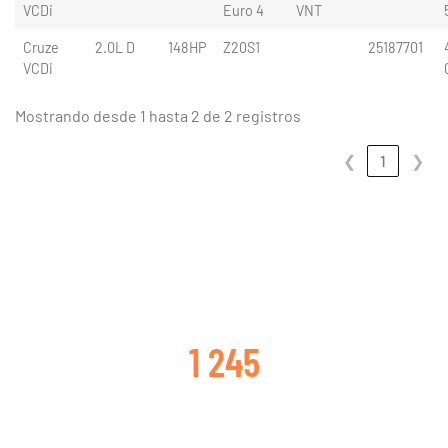
VCDi
Euro 4
VNT
Cruze
2.0L D
148HP
Z20S1
25187701
VCDi
Mostrando desde 1 hasta 2 de 2 registros
❮
1
❯
CLIENTES SATISFECHOS
1 245
TURBOS CAMBIADOS