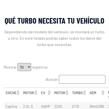
QUÉ TURBO NECESITA TU VEHÍCULO
Dependiendo del modelo del vehículo, se montará un turbo
u otro. En este listado podrás saber todos los datos del
turbo que necesitas.
Mostrar
registros
Buscar:
COCHE
MOTOR
CV
MOTOR
TURBO
OEM
Captiva
2.0L D
148HP
Z20S
GT15
96440365