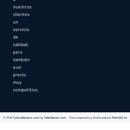
nuestros
clientes
un
servicio
de
calidad,
pero
también
a un
precio
muy
competitivo.
© 2026
TurbosBaratos.com
| by
TallerBarato.com
Posicionamiento y diseño web por
MultiSEO.es