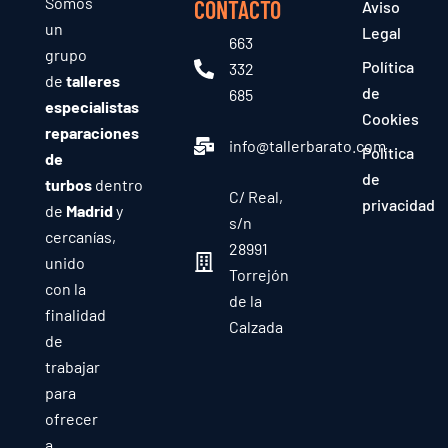
Somos
CONTACTO
Aviso
un
Legal
663
grupo
Política
332
de
talleres
de
685
especialistas
Cookies
reparaciones
info@tallerbarato.com
Política
de
de
turbos
dentro
C/ Real,
privacidad
de
Madrid
y
s/n
cercanías,
28991
unido
Torrejón
con la
de la
finalidad
Calzada
de
trabajar
para
ofrecer
a