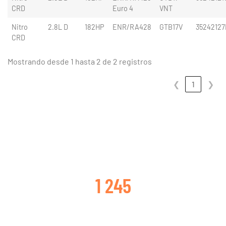
CRD
Euro 4
VNT
Nitro
2.8L D
182HP
ENR/RA428
GTB17V
35242127
CRD
Mostrando desde 1 hasta 2 de 2 registros
❮
1
❯
CLIENTES SATISFECHOS
1 245
TURBOS CAMBIADOS