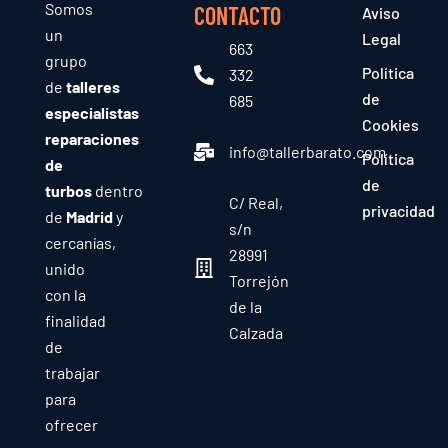
Somos
CONTACTO
Aviso
un
Legal
663
grupo
Política
332
de
talleres
de
685
especialistas
Cookies
reparaciones
info@tallerbarato.com
Política
de
de
turbos
dentro
C/ Real,
privacidad
de
Madrid
y
s/n
cercanías,
28991
unido
Torrejón
con la
de la
finalidad
Calzada
de
trabajar
para
ofrecer