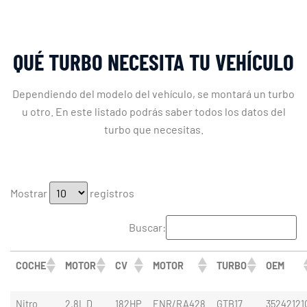
QUÉ TURBO NECESITA TU VEHÍCULO
Dependiendo del modelo del vehículo, se montará un turbo
u otro. En este listado podrás saber todos los datos del
turbo que necesitas.
Mostrar
registros
Buscar:
COCHE
MOTOR
CV
MOTOR
TURBO
OEM
Nitro
2.8L D
182HP
ENR/RA428
GTB17
35242121