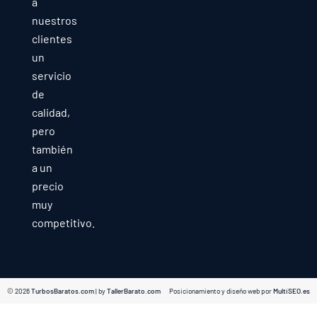
a
nuestros
clientes
un
servicio
de
calidad,
pero
también
a un
precio
muy
competitivo.
© 2026
TurbosBaratos.com
| by
TallerBarato.com
Posicionamiento y diseño web por
MultiSEO.es