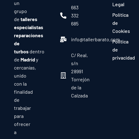
un
Legal
663
grupo
Política
332
de
talleres
de
685
especialistas
Cookies
reparaciones
info@tallerbarato.com
Política
de
de
turbos
dentro
C/ Real,
privacidad
de
Madrid
y
s/n
cercanías,
28991
unido
Torrejón
con la
de la
finalidad
Calzada
de
trabajar
para
ofrecer
a