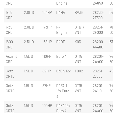
CRDi
Engine
2A850
5
ix35
2.0L D
134HP
D4HA
BV39
28230-
5
CRDi
2F300
ix35
2.0L D
173HP
R-
GTB17
28231-
78
CRDi
Engine
VNT
2F000
5
i800
2.5L D
168HP
D4DF
K03
28200-
5
CRDi
4A480
Accent
1.5L D
110HP
Euro 4
GT15
28201-
74
CRDi
VNT
2A400
5
Getz
1.5L D
82HP
D3EA 12v
TD02
28231-
4
CRTD
27500
Getz
1.5L D
87HP
D4FA-L
GT15
28201-
74
CRTD
16v Euro
VNT
2A110
5
3
Getz
1.5L D
109HP
D4F4 16v
GT15
28201-
74
CRTD
Euro 4
VNT
2A400
5