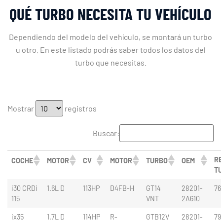
QUÉ TURBO NECESITA TU VEHÍCULO
Dependiendo del modelo del vehículo, se montará un turbo
u otro. En este listado podrás saber todos los datos del
turbo que necesitas.
Mostrar
registros
Buscar:
RE
COCHE
MOTOR
CV
MOTOR
TURBO
OEM
T
i30 CRDi
1.6L D
113HP
D4FB-H
GT14
28201-
76
115
VNT
2A610
ix35
1.7L D
114HP
R-
GTB12V
28201-
7