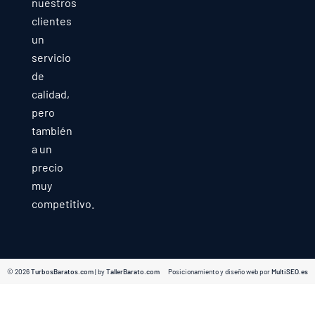
nuestros
clientes
un
servicio
de
calidad,
pero
también
a un
precio
muy
competitivo.
© 2026
TurbosBaratos.com
| by
TallerBarato.com
Posicionamiento y diseño web por
MultiSEO.es