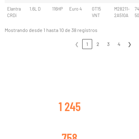
Elantra
1.6L D
116HP
Euro 4
GT15
M28211-
74
CRDi
VNT
2A510A
5
Mostrando desde 1 hasta 10 de 38 registros
❮
1
2
3
4
❯
CLIENTES SATISFECHOS
1 245
TURBOS CAMBIADOS
758