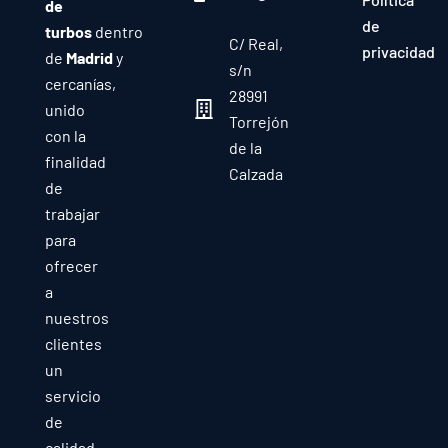
de
de
turbos
dentro
C/ Real,
privacidad
de
Madrid
y
s/n
cercanías,
28991
unido
Torrejón
con la
de la
finalidad
Calzada
de
trabajar
para
ofrecer
a
nuestros
clientes
un
servicio
de
calidad,