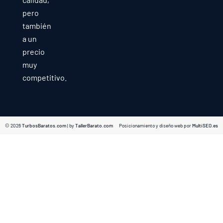
pero
también
a un
precio
muy
competitivo.
© 2026
TurbosBaratos.com
| by
TallerBarato.com
Posicionamiento y diseño web por
MultiSEO.es