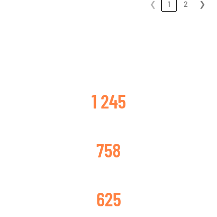
❮
1
2
❯
CLIENTES SATISFECHOS
1 245
TURBOS CAMBIADOS
758
TURBOS REPARADOS
625