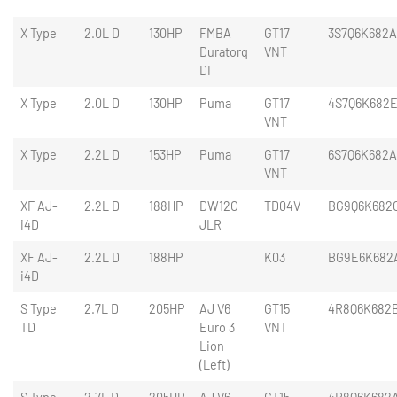
X Type
2.0L D
130HP
FMBA
GT17
3S7Q6K682
Duratorq
VNT
DI
X Type
2.0L D
130HP
Puma
GT17
4S7Q6K682
VNT
X Type
2.2L D
153HP
Puma
GT17
6S7Q6K682
VNT
XF AJ-
2.2L D
188HP
DW12C
TD04V
BG9Q6K682
i4D
JLR
XF AJ-
2.2L D
188HP
K03
BG9E6K682
i4D
S Type
2.7L D
205HP
AJ V6
GT15
4R8Q6K682
TD
Euro 3
VNT
Lion
(Left)