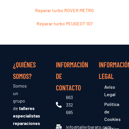
Reparar turbo ROVER METRO
Reparar turbo PEUGEOT 107
¿QUIÉNES
INFORMACIÓN
INFORMACIÓ
SOMOS?
DE
LEGAL
Somos
CONTACTO
Aviso
un
Legal
663
grupo
Política
332
de
talleres
de
685
especialistas
Cookies
reparaciones
info@tallerbarato.com
Política