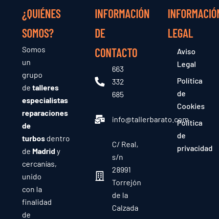
¿QUIÉNES
INFORMACIÓN
INFORMACIÓ
SOMOS?
DE
LEGAL
Somos
CONTACTO
Aviso
un
Legal
663
grupo
Política
332
de
talleres
de
685
especialistas
Cookies
reparaciones
info@tallerbarato.com
Política
de
de
turbos
dentro
C/ Real,
privacidad
de
Madrid
y
s/n
cercanías,
28991
unido
Torrejón
con la
de la
finalidad
Calzada
de