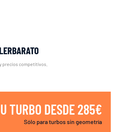
LLERBARATO
 y precios competitivos.
U TURBO DESDE 285€
Sólo para turbos sin geometría