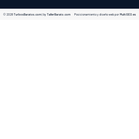
© 2026
TurbosBaratos.com
| by
TallerBarato.com
Posicionamiento y diseño web por
MultiSEO.es