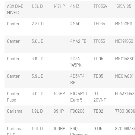
ASX Di-D
1.8L D
147HP
4N13
TF035V
1515A185
MIVEC
Canter
2.8L D
4M40
TF035
ME190511
Canter
3.0L D
4M42 FB
TF035
ME191050
Canter
3.9L D
4D34
TD05
ME014880
145PK
Canter
3.9L D
4D34T4
TD05
ME014881
BE
Canter
3.0L D
143HP
F1C 4P10
GT
504371348
Fuso
Euro 5
20VNT
Carisma
1.9L D
89HP
F8Q208
TB02
77001088
Carisma
1.9L D
100HP
F9Q
GT15
82006838
DI-D
(Pressure