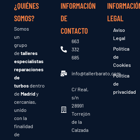
¿QUIÉNES
INFORMACIÓN
INFORMACIÓ
SOMOS?
DE
LEGAL
Somos
CONTACTO
Aviso
un
Legal
663
grupo
Política
332
de
talleres
de
685
especialistas
Cookies
reparaciones
info@tallerbarato.com
Política
de
de
turbos
dentro
C/ Real,
privacidad
de
Madrid
y
s/n
cercanías,
28991
unido
Torrejón
con la
de la
finalidad
Calzada
de