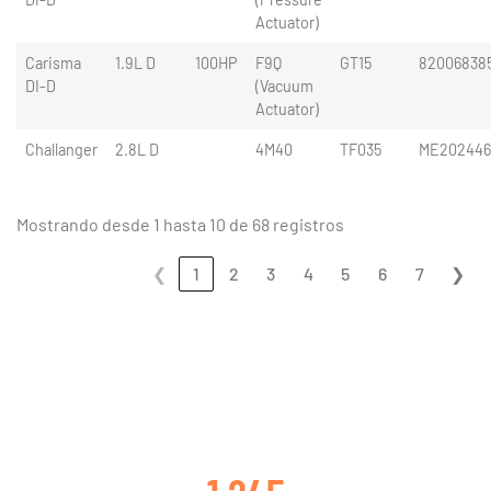
Actuator)
Carisma
1.9L D
100HP
F9Q
GT15
82006838
DI-D
(Vacuum
Actuator)
Challanger
2.8L D
4M40
TF035
ME202446
Mostrando desde 1 hasta 10 de 68 registros
❮
1
2
3
4
5
6
7
❯
CLIENTES SATISFECHOS