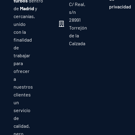
turbos
dentro
C/ Real,
privacidad
de
Madrid
y
s/n
cercanías,
28991
unido
Torrejón
con la
de la
finalidad
Calzada
de
trabajar
para
ofrecer
a
nuestros
clientes
un
servicio
de
calidad,
pero