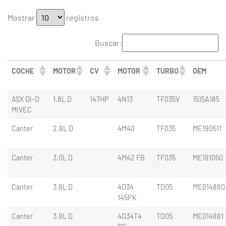
Mostrar
registros
Buscar:
COCHE
MOTOR
CV
MOTOR
TURBO
OEM
ASX Di-D
1.8L D
147HP
4N13
TF035V
1515A185
MIVEC
Canter
2.8L D
4M40
TF035
ME190511
Canter
3.0L D
4M42 FB
TF035
ME191050
Canter
3.9L D
4D34
TD05
ME014880
145PK
Canter
3.9L D
4D34T4
TD05
ME014881