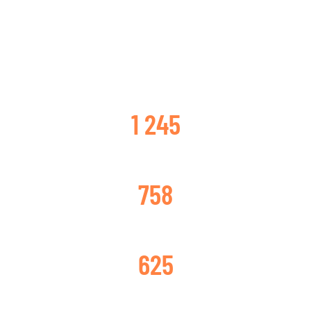
CLIENTES SATISFECHOS
1 245
TURBOS CAMBIADOS
758
TURBOS REPARADOS
625