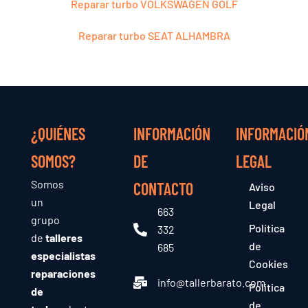
Reparar turbo VOLKSWAGEN GOLF
Reparar turbo SEAT ALHAMBRA
¿QUIÉNES
INFORMACIÓN
INFORMACIÓ
SOMOS?
DE
LEGAL
Somos
CONTACTO
Aviso
un
Legal
663
grupo
Política
332
de
talleres
de
685
especialistas
Cookies
reparaciones
info@tallerbarato.com
Política
de
de