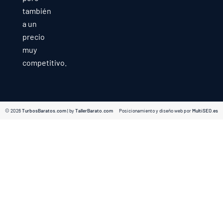
también
a un
precio
muy
competitivo.
© 2026
TurbosBaratos.com
| by
TallerBarato.com
Posicionamiento y diseño web por
MultiSEO.es