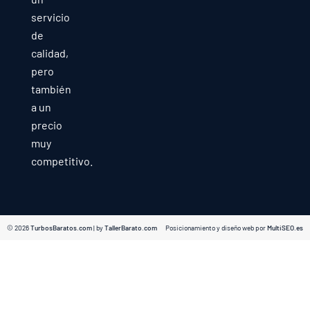
servicio
de
calidad,
pero
también
a un
precio
muy
competitivo.
© 2026
TurbosBaratos.com
| by
TallerBarato.com
Posicionamiento y diseño web por
MultiSEO.es