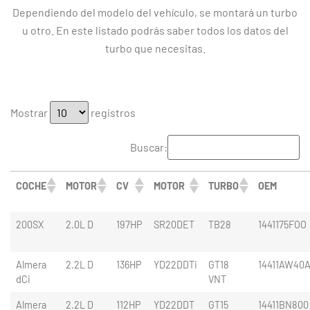
Dependiendo del modelo del vehículo, se montará un turbo
u otro. En este listado podrás saber todos los datos del
turbo que necesitas.
Mostrar
registros
Buscar:
COCHE
MOTOR
CV
MOTOR
TURBO
OEM
200SX
2.0L D
197HP
SR20DET
TB28
1441175FOO
Almera
2.2L D
136HP
YD22DDTi
GT18
14411AW40
dCi
VNT
Almera
2.2L D
112HP
YD22DDT
GT15
14411BN800