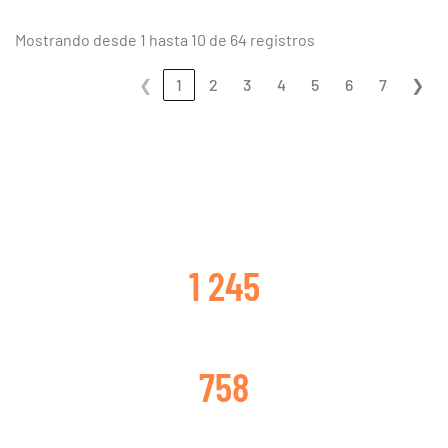
Mostrando desde 1 hasta 10 de 64 registros
❮
1
2
3
4
5
6
7
❯
CLIENTES SATISFECHOS
1 245
TURBOS CAMBIADOS
758
TURBOS REPARADOS