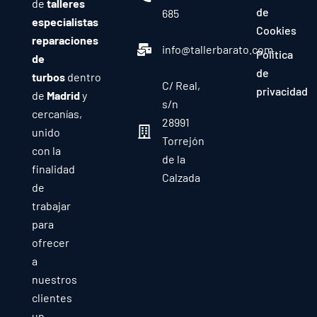
de
talleres
de
685
especialistas
Cookies
reparaciones
info@tallerbarato.com
Política
de
de
turbos
dentro
C/ Real,
privacidad
de
Madrid
y
s/n
cercanías,
28991
unido
Torrejón
con la
de la
finalidad
Calzada
de
trabajar
para
ofrecer
a
nuestros
clientes
un