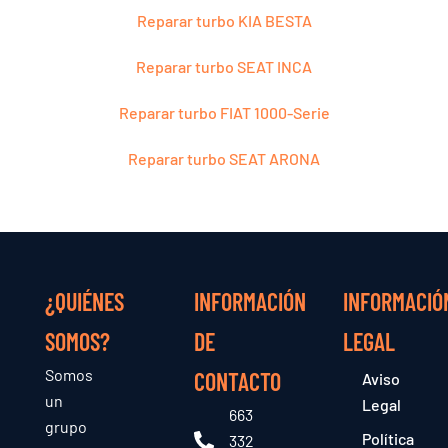
Reparar turbo KIA BESTA
Reparar turbo SEAT INCA
Reparar turbo FIAT 1000-Serie
Reparar turbo SEAT ARONA
¿QUIÉNES
INFORMACIÓN
INFORMACIÓ
SOMOS?
DE
LEGAL
Somos
CONTACTO
Aviso
un
Legal
663
grupo
Política
332