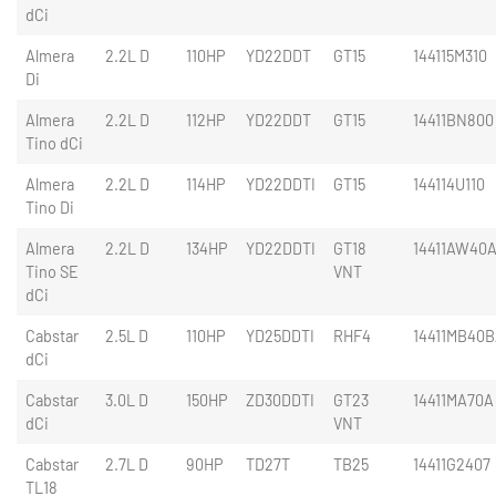
dCi
Almera
2.2L D
110HP
YD22DDT
GT15
144115M310
Di
Almera
2.2L D
112HP
YD22DDT
GT15
14411BN800
Tino dCi
Almera
2.2L D
114HP
YD22DDTI
GT15
144114U110
Tino Di
Almera
2.2L D
134HP
YD22DDTI
GT18
14411AW40
Tino SE
VNT
dCi
Cabstar
2.5L D
110HP
YD25DDTI
RHF4
14411MB40B
dCi
Cabstar
3.0L D
150HP
ZD30DDTI
GT23
14411MA70A
dCi
VNT
Cabstar
2.7L D
90HP
TD27T
TB25
14411G2407
TL18