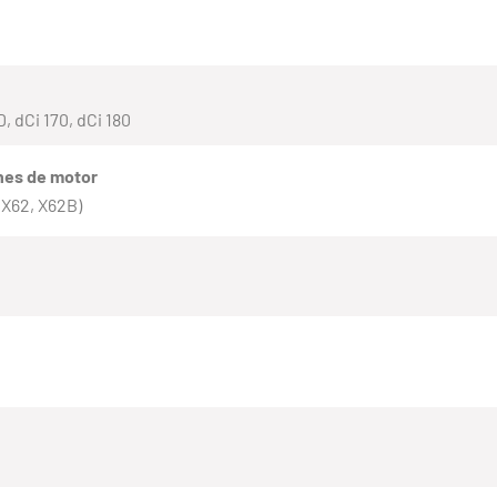
D, dCi 170, dCi 180
nes de motor
(X62, X62B)