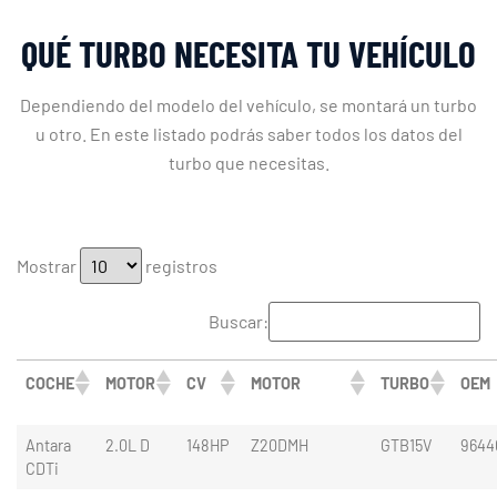
QUÉ TURBO NECESITA TU VEHÍCULO
Dependiendo del modelo del vehículo, se montará un turbo
u otro. En este listado podrás saber todos los datos del
turbo que necesitas.
Mostrar
registros
Buscar:
COCHE
MOTOR
CV
MOTOR
TURBO
OEM
Antara
2.0L D
148HP
Z20DMH
GTB15V
9644
CDTi