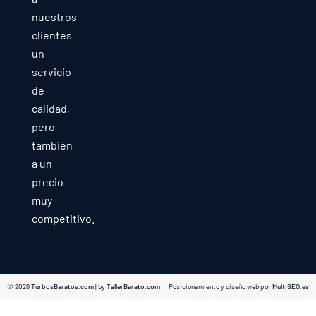
nuestros
clientes
un
servicio
de
calidad,
pero
también
a un
precio
muy
competitivo.
© 2026
TurbosBaratos.com
| by
TallerBarato.com
Posicionamiento y diseño web por
MultiSEO.es