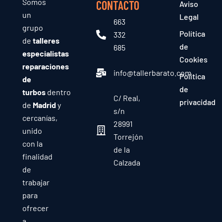
Somos
CONTACTO
Aviso
un
Legal
663
grupo
Política
332
de
talleres
de
685
especialistas
Cookies
reparaciones
info@tallerbarato.com
Política
de
de
turbos
dentro
C/ Real,
privacidad
de
Madrid
y
s/n
cercanías,
28991
unido
Torrejón
con la
de la
finalidad
Calzada
de
trabajar
para
ofrecer
a