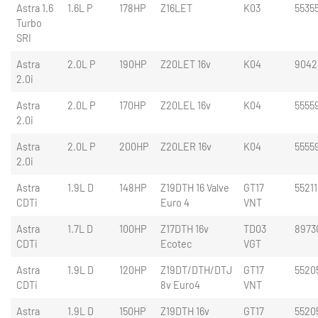
Astra 1.6
1.6L P
178HP
Z16LET
K03
5535
Turbo
SRI
Astra
2.0L P
190HP
Z20LET 16v
K04
9042
2.0i
Astra
2.0L P
170HP
Z20LEL 16v
K04
5555
2.0i
Astra
2.0L P
200HP
Z20LER 16v
K04
5555
2.0i
Astra
1.9L D
148HP
Z19DTH 16 Valve
GT17
5521
CDTi
Euro 4
VNT
Astra
1.7L D
100HP
Z17DTH 16v
TD03
8973
CDTi
Ecotec
VGT
Astra
1.9L D
120HP
Z19DT/DTH/DTJ
GT17
5520
CDTi
8v Euro4
VNT
Astra
1.9L D
150HP
Z19DTH 16v
GT17
5520