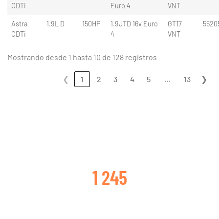
CDTi
Euro 4
VNT
Astra
1.9L D
150HP
1.9JTD 16v Euro
GT17
5520
CDTi
4
VNT
Mostrando desde 1 hasta 10 de 128 registros
…
❮
1
2
3
4
5
13
❯
CLIENTES SATISFECHOS
1 245
TURBOS CAMBIADOS