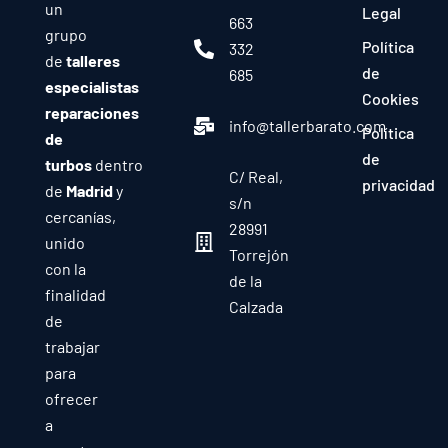
un
Legal
663
grupo
Política
332
de
talleres
de
685
especialistas
Cookies
reparaciones
info@tallerbarato.com
Política
de
de
turbos
dentro
C/ Real,
privacidad
de
Madrid
y
s/n
cercanías,
28991
unido
Torrejón
con la
de la
finalidad
Calzada
de
trabajar
para
ofrecer
a