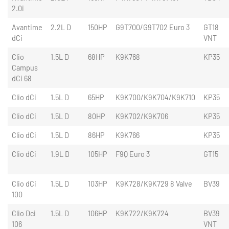
2.0i
Avantime
2.2L D
150HP
G9T700/G9T702 Euro 3
GT18
dCi
VNT
Clio
1.5L D
68HP
K9K768
KP35
Campus
dCi 68
Clio dCi
1.5L D
65HP
K9K700/K9K704/K9K710
KP35
Clio dCi
1.5L D
80HP
K9K702/K9K706
KP35
Clio dCi
1.5L D
86HP
K9K766
KP35
Clio dCi
1.9L D
105HP
F9Q Euro 3
GT15
Clio dCi
1.5L D
103HP
K9K728/K9K729 8 Valve
BV39
100
Clio Dci
1.5L D
106HP
K9K722/K9K724
BV39
106
VNT