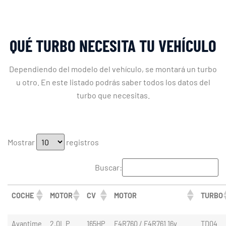
QUÉ TURBO NECESITA TU VEHÍCULO
Dependiendo del modelo del vehículo, se montará un turbo
u otro. En este listado podrás saber todos los datos del
turbo que necesitas.
Mostrar
registros
Buscar:
COCHE
MOTOR
CV
MOTOR
TURBO
Avantime
2.0L P
165HP
F4R760 / F4R761 16v
TD04