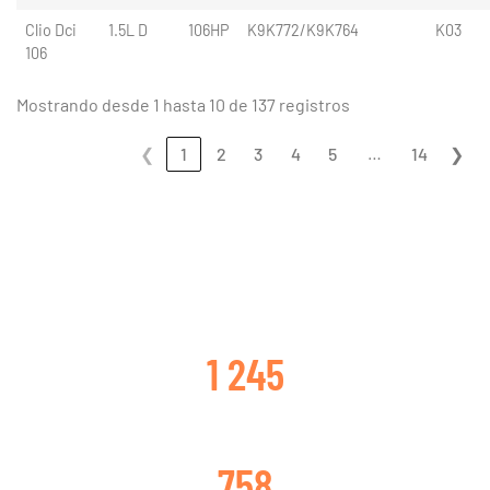
Clio Dci
1.5L D
106HP
K9K772/K9K764
K03
106
Mostrando desde 1 hasta 10 de 137 registros
…
❮
1
2
3
4
5
14
❯
CLIENTES SATISFECHOS
1 245
TURBOS CAMBIADOS
758