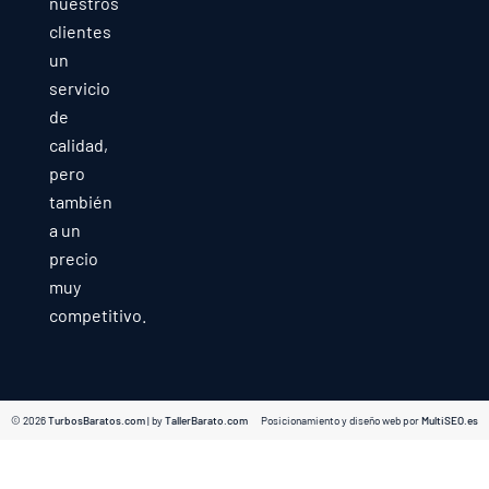
nuestros
clientes
un
servicio
de
calidad,
pero
también
a un
precio
muy
competitivo.
© 2026
TurbosBaratos.com
| by
TallerBarato.com
Posicionamiento y diseño web por
MultiSEO.es