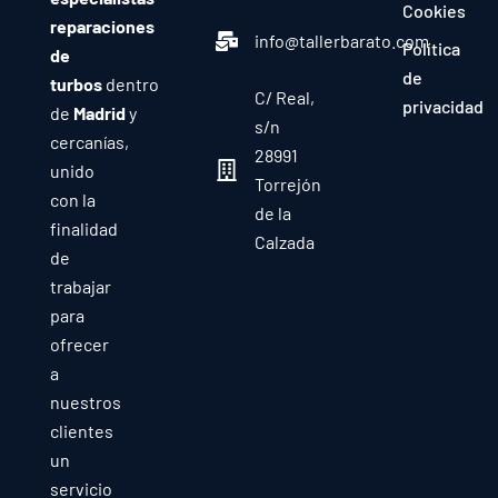
Cookies
reparaciones
info@tallerbarato.com
Política
de
de
turbos
dentro
C/ Real,
privacidad
de
Madrid
y
s/n
cercanías,
28991
unido
Torrejón
con la
de la
finalidad
Calzada
de
trabajar
para
ofrecer
a
nuestros
clientes
un
servicio