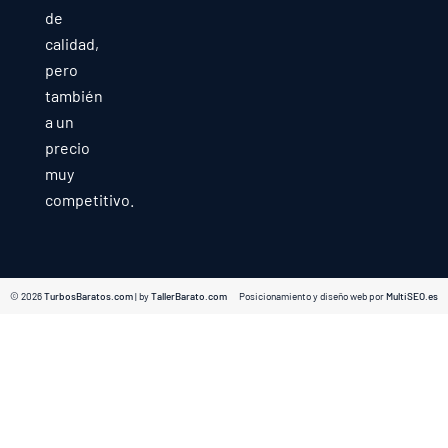
de
calidad,
pero
también
a un
precio
muy
competitivo.
© 2026
TurbosBaratos.com
| by
TallerBarato.com
Posicionamiento y diseño web por
MultiSEO.es