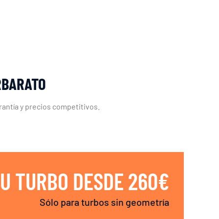
RBARATO
rantía y precios competitivos.
U TURBO DESDE 260€
Sólo para turbos sin geometría