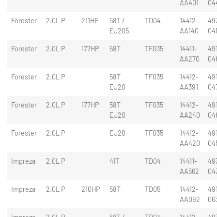
AA401
04
Forester
2.0L P
211HP
58T /
TD04
14412-
49
EJ205
AA140
04
Forester
2.0L P
177HP
58T
TF035
14411-
49
AA270
04
Forester
2.0L P
58T
TF035
14412-
49
EJ20
AA391
04
Forester
2.0L P
177HP
58T
TF035
14412-
49
EJ20
AA240
04
Forester
2.0L P
EJ20
TF035
14412-
49
AA420
04
Impreza
2.0L P
41T
TD04
14411-
49
AA562
04
Impreza
2.0L P
210HP
58T
TD05
14412-
49
AA092
06