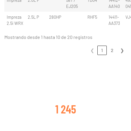
Impreza
2.0L P
58T /
TD04
14412-
49
EJ205
AA140
04
Impreza
2.5L P
280HP
RHF5
14411-
VJ
2.5i WRX
AA373
Mostrando desde 1 hasta 10 de 20 registros
❮
1
2
❯
CLIENTES SATISFECHOS
1 245
TURBOS CAMBIADOS