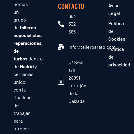
Somos
CONTACTO
Aviso
un
Legal
663
grupo
Política
332
de
talleres
de
685
especialistas
Cookies
reparaciones
info@tallerbarato.com
Política
de
de
turbos
dentro
C/ Real,
privacidad
de
Madrid
y
s/n
cercanías,
28991
unido
Torrejón
con la
de la
finalidad
Calzada
de
trabajar
para
ofrecer