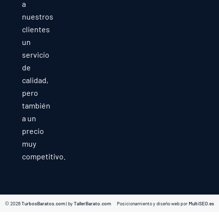
a
nuestros
clientes
un
servicio
de
calidad,
pero
también
a un
precio
muy
competitivo.
© 2026
TurbosBaratos.com
| by
TallerBarato.com
Posicionamiento y diseño web por
MultiSEO.es