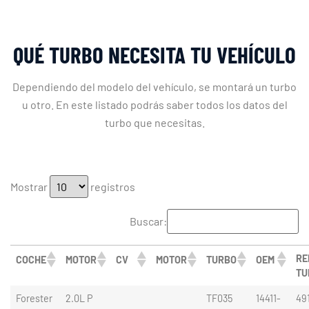
QUÉ TURBO NECESITA TU VEHÍCULO
Dependiendo del modelo del vehículo, se montará un turbo
u otro. En este listado podrás saber todos los datos del
turbo que necesitas.
Mostrar
registros
Buscar:
RE
COCHE
MOTOR
CV
MOTOR
TURBO
OEM
TU
Forester
2.0L P
TF035
14411-
49