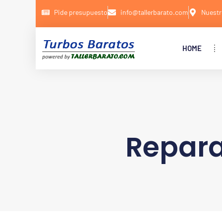
Pide presupuesto
info@tallerbarato.com
Nuestr
HOME
Repara