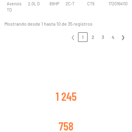
Avensis
2.0L D
89HP
2C-T
CT9
1720164110
TD
Mostrando desde 1 hasta 10 de 35 registros
❮
1
2
3
4
❯
CLIENTES SATISFECHOS
1 245
TURBOS CAMBIADOS
758