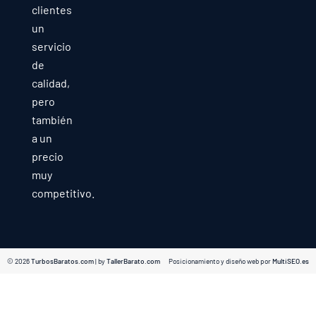
clientes
un
servicio
de
calidad,
pero
también
a un
precio
muy
competitivo.
© 2026
TurbosBaratos.com
| by
TallerBarato.com
Posicionamiento y diseño web por
MultiSEO.es