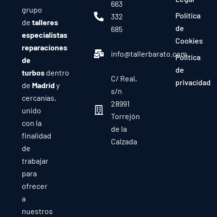
663
grupo
Política
332
de
talleres
de
685
especialistas
Cookies
reparaciones
info@tallerbarato.com
Política
de
de
turbos
dentro
C/ Real,
privacidad
de
Madrid
y
s/n
cercanías,
28991
unido
Torrejón
con la
de la
finalidad
Calzada
de
trabajar
para
ofrecer
a
nuestros