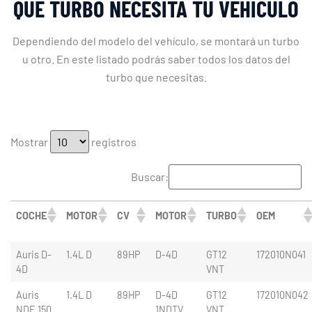
QUÉ TURBO NECESITA TU VEHÍCULO
Dependiendo del modelo del vehículo, se montará un turbo
u otro. En este listado podrás saber todos los datos del
turbo que necesitas.
Mostrar
registros
Buscar:
COCHE
MOTOR
CV
MOTOR
TURBO
OEM
Auris D-
1.4L D
89HP
D-4D
GT12
172010N041
4D
VNT
Auris
1.4L D
89HP
D-4D
GT12
172010N042
NDE 150
1NDTV
VNT