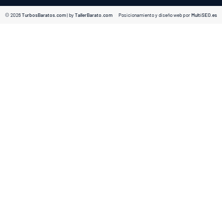
© 2026
TurbosBaratos.com
| by
TallerBarato.com
Posicionamiento y diseño web por
MultiSEO.es