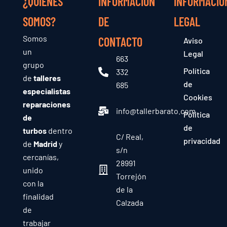
¿QUIÉNES
INFORMACIÓN
INFORMACIÓ
SOMOS?
DE
LEGAL
Somos
CONTACTO
Aviso
un
Legal
663
grupo
Política
332
de
talleres
de
685
especialistas
Cookies
reparaciones
info@tallerbarato.com
Política
de
de
turbos
dentro
C/ Real,
privacidad
de
Madrid
y
s/n
cercanías,
28991
unido
Torrejón
con la
de la
finalidad
Calzada
de
trabajar