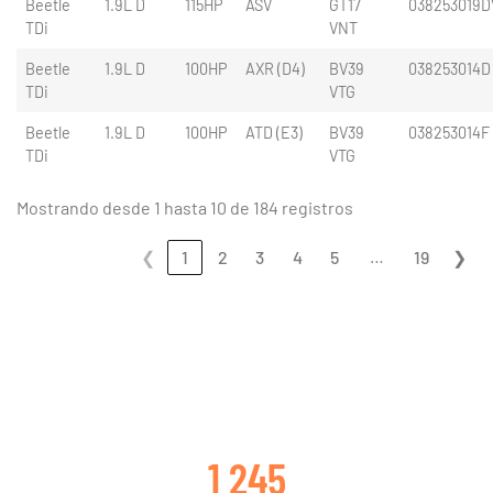
Beetle
1.9L D
115HP
ASV
GT17
038253019D
TDi
VNT
Beetle
1.9L D
100HP
AXR (D4)
BV39
038253014D
TDi
VTG
Beetle
1.9L D
100HP
ATD (E3)
BV39
038253014F
TDi
VTG
Mostrando desde 1 hasta 10 de 184 registros
…
❮
1
2
3
4
5
19
❯
CLIENTES SATISFECHOS
1 245