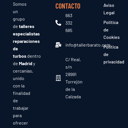
Somos
CONTACTO
Aviso
un
Legal
663
grupo
Política
332
de
talleres
de
685
especialistas
Cookies
reparaciones
info@tallerbarato.com
Política
de
de
turbos
dentro
C/ Real,
privacidad
de
Madrid
y
s/n
cercanías,
28991
unido
Torrejón
con la
de la
finalidad
Calzada
de
trabajar
para
ofrecer