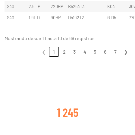
S40
2.5L P
220HP
B5254T3
K04
30
S40
1.9L D
90HP
D4192T2
GT15
77
Mostrando desde 1 hasta 10 de 69 registros
❮
1
2
3
4
5
6
7
❯
CLIENTES SATISFECHOS
1 245
TURBOS CAMBIADOS