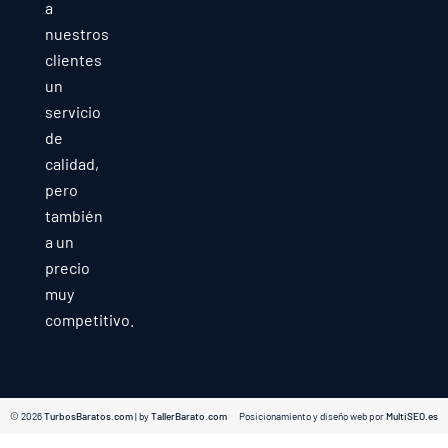
a
nuestros
clientes
un
servicio
de
calidad,
pero
también
a un
precio
muy
competitivo.
© 2026
TurbosBaratos.com
| by
TallerBarato.com
Posicionamiento y diseño web por
MultiSEO.es