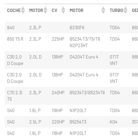
COCHE
MOTOR
CV
MOTOR
TURBO
OE
940
2.3L P
B230FK
TD04
86
850 T5 R
2.3L P
225HP
B5234 T3/T5/T6
TD04
86
N2P23HT
C30 2.0
2.0L D
136HP
D4204T Euro 4
GT17
96
D Coupe
VNT
C30 2.0
2.0L D
136HP
D4204T Euro 4
GT17
96
D Coupe
VNT
C70 2.3i
2.3L P
240HP
B5234T3/B5234T6
TD04
86
T5
S40
1.9L P
118HP
N1P20LT
TD04
86
S40
2.5L P
220HP
B5254T3
K04
30
S40
1.9L P
118HP
N1P20LT
TD04
86