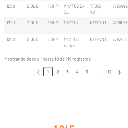
120d
2.0L D
161HP
M47 TU2 E-
TF035
7795499
OL
VGT
120d
2.0L D
161HP
M47 TU2
GT17 VNT
7798055
120d
2.0L D
161HP
M47 TU2
GT17 VNT
7792413
Euro 4
Mostrando desde 1 hasta 10 de 119 registros
…
❮
1
2
3
4
5
12
❯
CLIENTES SATISFECHOS