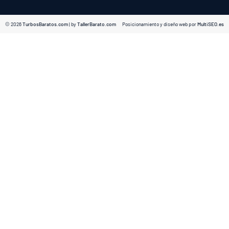
© 2026
TurbosBaratos.com
| by
TallerBarato.com
Posicionamiento y diseño web por
MultiSEO.es