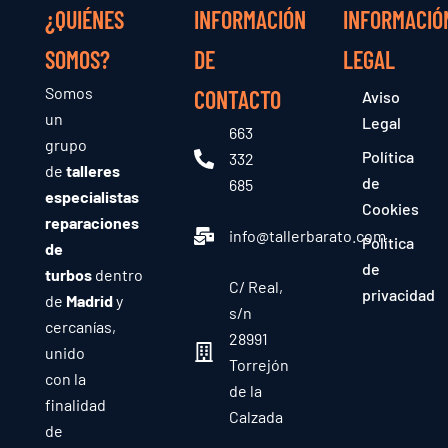
¿QUIÉNES
INFORMACIÓN
INFORMACIÓ
SOMOS?
DE
LEGAL
Somos
CONTACTO
Aviso
un
Legal
663
grupo
Política
332
de
talleres
de
685
especialistas
Cookies
reparaciones
info@tallerbarato.com
Política
de
de
turbos
dentro
C/ Real,
privacidad
de
Madrid
y
s/n
cercanías,
28991
unido
Torrejón
con la
de la
finalidad
Calzada
de