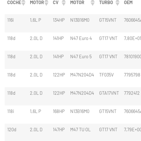
COCHE
MOTOR
CV
MOTOR
TURBO
OEM
116i
1,6L P
134HP
N13B16M0
GT15VNT
7606645
118d
2.0L D
141HP
N47 Euro 4
GT17 VNT
7,80E+0
118d
2.0L D
141HP
N47 Euro 5
GT17 VNT
7810190
118d
2.0L D
122HP
M47N204D4
TF035V
7795798
118d
2.0L D
122HP
M47N204D4
GTA17VNT
7792412
118i
1,6L P
168HP
N13B16M0
GT15VNT
7606645
120d
2.0L D
147HP
M47 TU OL
GT17 VNT
7,79E+0