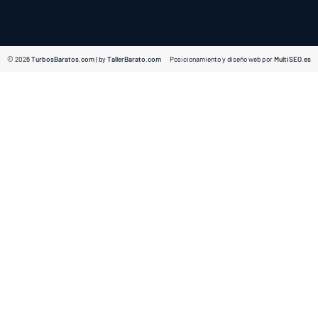
© 2026
TurbosBaratos.com
| by
TallerBarato.com
Posicionamiento y diseño web por
MultiSEO.es