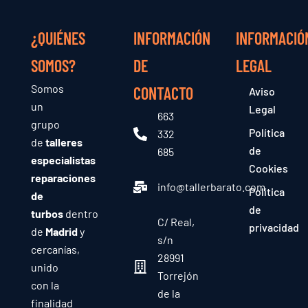
¿QUIÉNES
INFORMACIÓN
INFORMACIÓ
SOMOS?
DE
LEGAL
Somos
CONTACTO
Aviso
un
Legal
663
grupo
Política
332
de
talleres
de
685
especialistas
Cookies
reparaciones
info@tallerbarato.com
Política
de
de
turbos
dentro
C/ Real,
privacidad
de
Madrid
y
s/n
cercanías,
28991
unido
Torrejón
con la
de la
finalidad