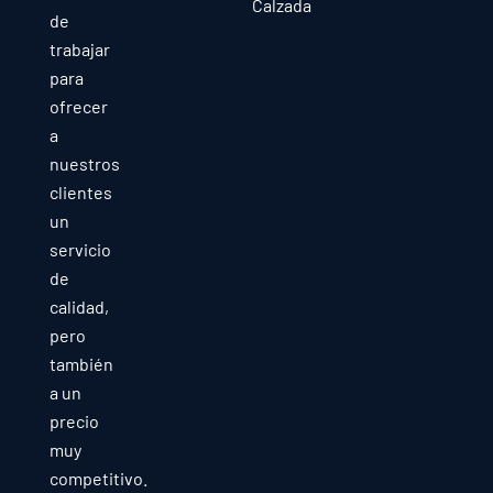
Calzada
de
trabajar
para
ofrecer
a
nuestros
clientes
un
servicio
de
calidad,
pero
también
a un
precio
muy
competitivo.