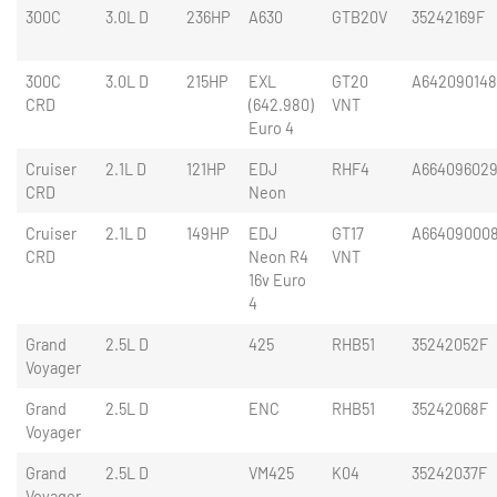
300C
3.0L D
236HP
A630
GTB20V
35242169F
300C
3.0L D
215HP
EXL
GT20
A64209014
CRD
(642.980)
VNT
Euro 4
Cruiser
2.1L D
121HP
EDJ
RHF4
A66409602
CRD
Neon
Cruiser
2.1L D
149HP
EDJ
GT17
A66409000
CRD
Neon R4
VNT
16v Euro
4
Grand
2.5L D
425
RHB51
35242052F
Voyager
Grand
2.5L D
ENC
RHB51
35242068F
Voyager
Grand
2.5L D
VM425
K04
35242037F
Voyager