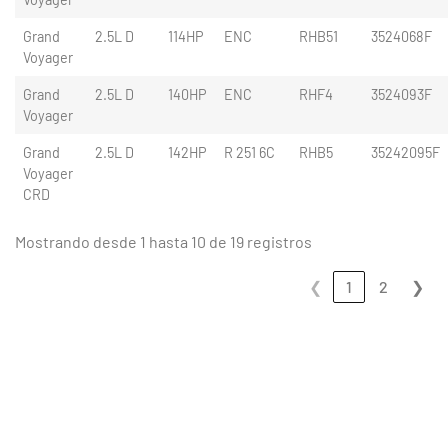
Grand
2.5L D
114HP
ENC
RHB51
3524068F
Voyager
Grand
2.5L D
140HP
ENC
RHF4
3524093F
Voyager
Grand
2.5L D
142HP
R 251 6C
RHB5
35242095F
Voyager
CRD
Mostrando desde 1 hasta 10 de 19 registros
❮
1
2
❯
CLIENTES SATISFECHOS