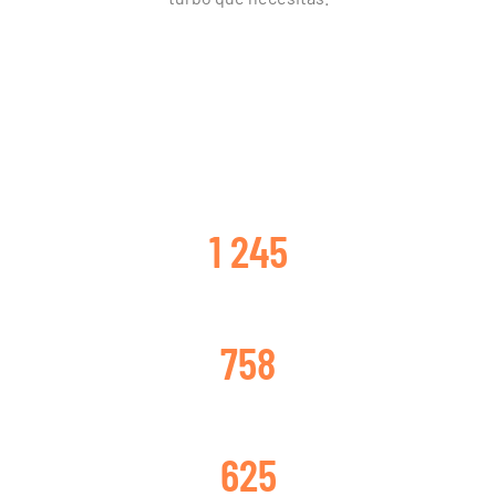
CLIENTES SATISFECHOS
1 245
TURBOS CAMBIADOS
758
TURBOS REPARADOS
625