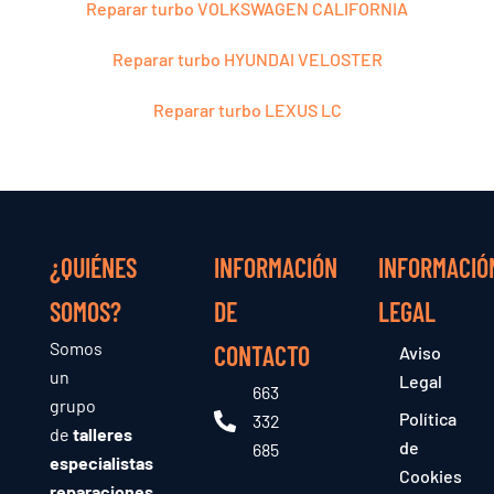
Reparar turbo VOLKSWAGEN CALIFORNIA
Reparar turbo HYUNDAI VELOSTER
Reparar turbo LEXUS LC
¿QUIÉNES
INFORMACIÓN
INFORMACIÓ
SOMOS?
DE
LEGAL
Somos
CONTACTO
Aviso
un
Legal
663
grupo
Política
332
de
talleres
de
685
especialistas
Cookies
reparaciones