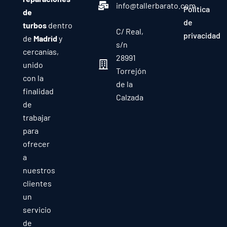
info@tallerbarato.com
Política
de
de
turbos
dentro
C/ Real,
privacidad
de
Madrid
y
s/n
cercanías,
28991
unido
Torrejón
con la
de la
finalidad
Calzada
de
trabajar
para
ofrecer
a
nuestros
clientes
un
servicio
de