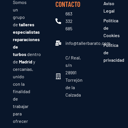
Somos
CONTACTO
Aviso
un
Legal
663
grupo
Política
332
de
talleres
de
685
especialistas
Cookies
reparaciones
info@tallerbarato.com
Política
de
de
turbos
dentro
C/ Real,
privacidad
de
Madrid
y
s/n
cercanías,
28991
unido
Torrejón
con la
de la
finalidad
Calzada
de
trabajar
para
ofrecer