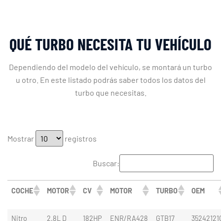
QUÉ TURBO NECESITA TU VEHÍCULO
Dependiendo del modelo del vehículo, se montará un turbo
u otro. En este listado podrás saber todos los datos del
turbo que necesitas.
Mostrar
registros
Buscar:
COCHE
MOTOR
CV
MOTOR
TURBO
OEM
Nitro
2.8L D
182HP
ENR/RA428
GTB17
35242121