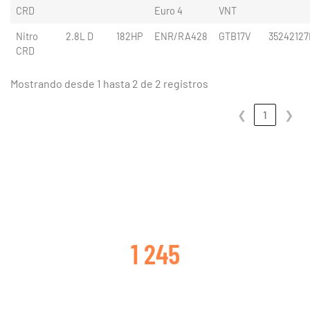
CRD
Euro 4
VNT
Nitro
2.8L D
182HP
ENR/RA428
GTB17V
35242127
CRD
Mostrando desde 1 hasta 2 de 2 registros
❮
1
❯
CLIENTES SATISFECHOS
1 245
TURBOS CAMBIADOS