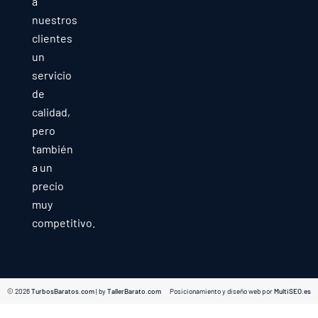
a
nuestros
clientes
un
servicio
de
calidad,
pero
también
a un
precio
muy
competitivo.
© 2026
TurbosBaratos.com
| by
TallerBarato.com
Posicionamiento y diseño web por
MultiSEO.es