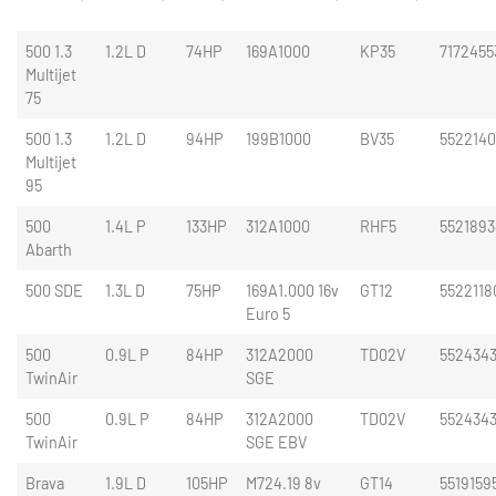
500 1.3
1.2L D
74HP
169A1000
KP35
7172455
Multijet
75
500 1.3
1.2L D
94HP
199B1000
BV35
552214
Multijet
95
500
1.4L P
133HP
312A1000
RHF5
5521893
Abarth
500 SDE
1.3L D
75HP
169A1.000 16v
GT12
5522118
Euro 5
500
0.9L P
84HP
312A2000
TD02V
552434
TwinAir
SGE
500
0.9L P
84HP
312A2000
TD02V
5524343
TwinAir
SGE EBV
Brava
1.9L D
105HP
M724.19 8v
GT14
5519159