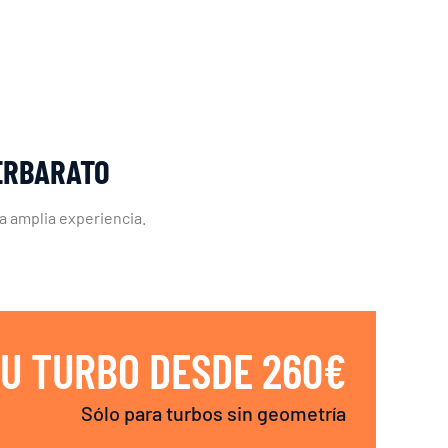
LERBARATO
ra amplia experiencia.
U TURBO DESDE 260€
Sólo para turbos sin geometría