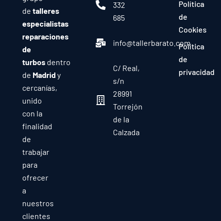
Política
332
de
talleres
de
685
especialistas
Cookies
reparaciones
info@tallerbarato.com
Política
de
de
turbos
dentro
C/ Real,
privacidad
de
Madrid
y
s/n
cercanías,
28991
unido
Torrejón
con la
de la
finalidad
Calzada
de
trabajar
para
ofrecer
a
nuestros
clientes