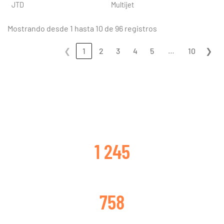
JTD
Multijet
Mostrando desde 1 hasta 10 de 96 registros
…
❮
1
2
3
4
5
10
❯
CLIENTES SATISFECHOS
1 245
TURBOS CAMBIADOS
758