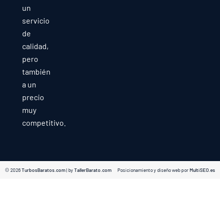
un
servicio
de
calidad,
pero
también
a un
precio
muy
competitivo.
© 2026
TurbosBaratos.com
| by
TallerBarato.com
Posicionamiento y diseño web por
MultiSEO.es