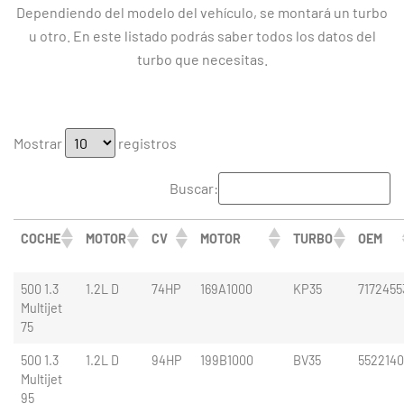
Dependiendo del modelo del vehículo, se montará un turbo
u otro. En este listado podrás saber todos los datos del
turbo que necesitas.
Mostrar
registros
Buscar:
COCHE
MOTOR
CV
MOTOR
TURBO
OEM
500 1.3
1.2L D
74HP
169A1000
KP35
7172455
Multijet
75
500 1.3
1.2L D
94HP
199B1000
BV35
552214
Multijet
95