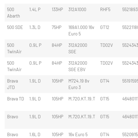
500
1.4L P
133HP
312A1000
RHF5
5521893
Abarth
500 SDE
1.3L D
75HP
169A1.000 16v
GT12
5522118
Euro 5
500
0.9L P
84HP
312A2000
TD02V
552434
TwinAir
SGE
500
0.9L P
84HP
312A2000
TD02V
5524343
TwinAir
SGE EBV
Brava
1.9L D
105HP
M724.19 8v
GT14
5519159
JTD
Euro 3
Brava TD
1.9L D
105HP
M.720.KT.19.T
GT15
4648011
Bravo
1.9L D
105HP
M.720.KT.19.T
GT15
4648011
Bravo
1.6L D
105HP
16v Euro 5
GT14
5520915