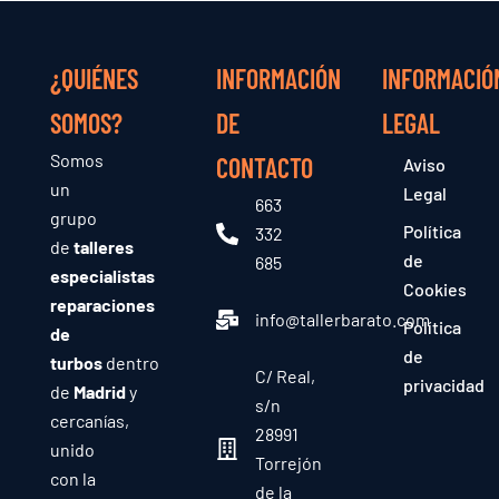
¿QUIÉNES
INFORMACIÓN
INFORMACIÓ
SOMOS?
DE
LEGAL
Somos
CONTACTO
Aviso
un
Legal
663
grupo
Política
332
de
talleres
de
685
especialistas
Cookies
reparaciones
info@tallerbarato.com
Política
de
de
turbos
dentro
C/ Real,
privacidad
de
Madrid
y
s/n
cercanías,
28991
unido
Torrejón
con la
de la