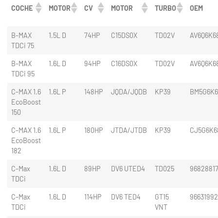
COCHE
MOTOR
CV
MOTOR
TURBO
OEM
B-MAX
1.5L D
74HP
C15DS0X
TD02V
AV6Q6K6
TDCi 75
B-MAX
1.6L D
94HP
C16DS0X
TD02V
AV6Q6K6
TDCi 95
C-MAX 1.6
1.6L P
148HP
JQDA/JQDB
KP39
BM5G6K
EcoBoost
150
C-MAX 1.6
1.6L P
180HP
JTDA/JTDB
KP39
CJ5G6K6
EcoBoost
182
C-Max
1.6L D
89HP
DV6 UTED4
TD025
9682881
TDCi
C-Max
1.6L D
114HP
DV6 TED4
GT15
9663199
TDCi
VNT