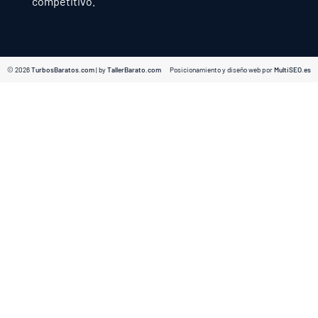
competitivo.
© 2026
TurbosBaratos.com
| by
TallerBarato.com
Posicionamiento y diseño web por
MultiSEO.es