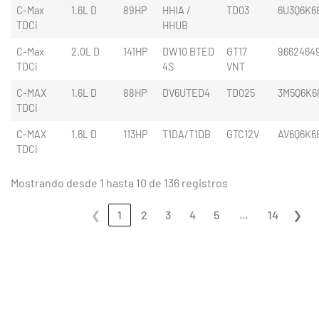
C-Max
1.6L D
89HP
HHIA /
TD03
6U3Q6K6
TDCi
HHUB
C-Max
2.0L D
141HP
DW10 BTED
GT17
9662464
TDCi
4S
VNT
C-MAX
1.6L D
88HP
DV6UTED4
TD025
3M5Q6K6
TDCi
C-MAX
1.6L D
113HP
T1DA/T1DB
GTC12V
AV6Q6K6
TDCi
Mostrando desde 1 hasta 10 de 136 registros
…
❮
1
2
3
4
5
14
❯