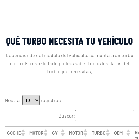
QUÉ TURBO NECESITA TU VEHÍCULO
Dependiendo del modelo del vehículo, se montará un turbo
u otro. En este listado podrás saber todos los datos del
turbo que necesitas.
Mostrar
registros
Buscar:
RE
COCHE
MOTOR
CV
MOTOR
TURBO
OEM
T