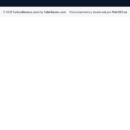
© 2026
TurbosBaratos.com
| by
TallerBarato.com
Posicionamiento y diseño web por
MultiSEO.es