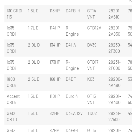
i30 CRDi
1.6L D
113HP
D4FB-H
GT14
28201-
76
115
VNT
2A610
ix35
1.7L D
114HP
R-
GTB12V
28201-
7
CRDi
Engine
2A850
5
ix35
2.0L D
134HP
D4HA
BV39
28230-
5
CRDi
2F300
ix35
2.0L D
173HP
R-
GTB17
28231-
78
CRDi
Engine
VNT
2F000
5
i800
2.5L D
168HP
D4DF
K03
28200-
5
CRDi
4A480
Accent
1.5L D
110HP
Euro 4
GT15
28201-
74
CRDi
VNT
2A400
5
Getz
1.5L D
82HP
D3EA 12v
TD02
28231-
4
CRTD
27500
Getz
1.5L D
87HP
D4FA-L
GT15
28201-
74