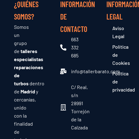
¿QUIÉNES
INFORMACIÓN
INFORMACIÓ
SOMOS?
DE
LEGAL
Somos
CONTACTO
Aviso
un
Legal
663
grupo
Política
332
de
talleres
de
685
especialistas
Cookies
reparaciones
info@tallerbarato.com
Política
de
de
turbos
dentro
C/ Real,
privacidad
de
Madrid
y
s/n
cercanías,
28991
unido
Torrejón
con la
de la
finalidad
Calzada
de