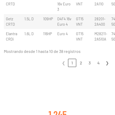
CRTD
16v Euro
VNT
2A110
5
3
Getz
1.5L D
109HP
D4F4 16v
GT15
28201-
74
CRTD
Euro 4
VNT
2A400
5
Elantra
1.6L D
116HP
Euro 4
GT15
M28211-
74
CRDi
VNT
2A510A
5
Mostrando desde 1 hasta 10 de 38 registros
❮
1
2
3
4
❯
CLIENTES SATISFECHOS
1 245