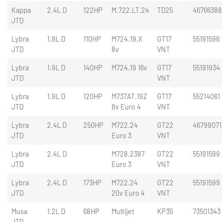
Kappa
2.4L D
122HP
M.722.LT.24
TD25
4676638
JTD
Lybra
1.9L D
110HP
M724.19.X
GT17
55191596
JTD
8v
VNT
Lybra
1.9L D
140HP
M724.19 16v
GT17
55191934
JTD
VNT
Lybra
1.9L D
120HP
M737AT.19Z
GT17
55214061
JTD
8v Euro 4
VNT
Lybra
2.4L D
250HP
M722.24
GT22
46799071
JTD
Euro 3
VNT
Lybra
2.4L D
M728.2387
GT22
55191599
JTD
Euro 3
VNT
Lybra
2.4L D
173HP
M722.24
GT22
55191599
JTD
20v Euro 4
VNT
Musa
1.2L D
68HP
Multijet
KP35
73501343
JTD