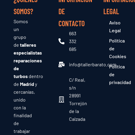
SOMOS?
DE
LEGAL
Somos
CONTACTO
Aviso
un
Legal
663
grupo
Política
332
de
talleres
de
685
especialistas
Cookies
reparaciones
info@tallerbarato.com
Política
de
de
turbos
dentro
C/ Real,
privacidad
de
Madrid
y
s/n
cercanías,
28991
unido
Torrejón
con la
de la
finalidad
Calzada
de
trabajar