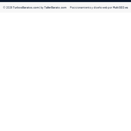
© 2026
TurbosBaratos.com
| by
TallerBarato.com
Posicionamiento y diseño web por
MultiSEO.es