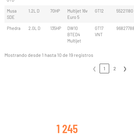
Musa
1.2L D
70HP
Multijet 16v
GT12
55221180
SDE
Euro 5
Phedra
2.0L D
135HP
DW10
GT17
9682778
BTED4
VNT
Multijet
Mostrando desde 1 hasta 10 de 19 registros
❮
1
2
❯
CLIENTES SATISFECHOS
1 245