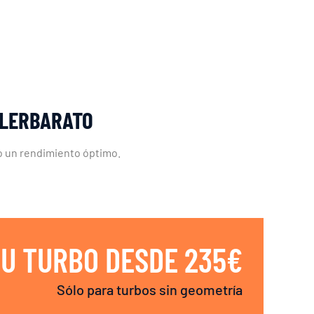
LLERBARATO
do un rendimiento óptimo.
U TURBO DESDE 235€
Sólo para turbos sin geometría