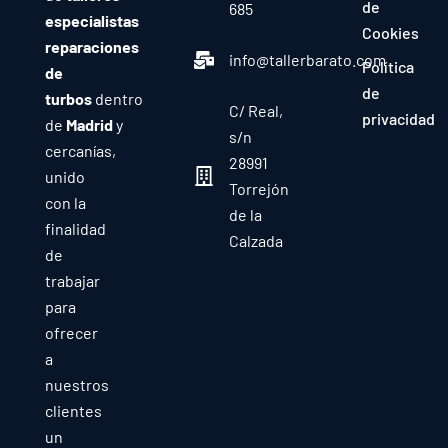
de
685
especialistas
Cookies
reparaciones
info@tallerbarato.com
Política
de
de
turbos
dentro
C/ Real,
privacidad
de
Madrid
y
s/n
cercanías,
28991
unido
Torrejón
con la
de la
finalidad
Calzada
de
trabajar
para
ofrecer
a
nuestros
clientes
un