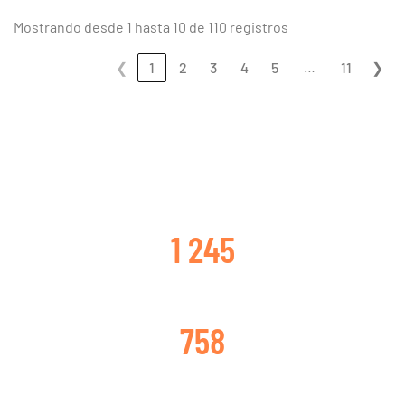
Mostrando desde 1 hasta 10 de 110 registros
…
❮
1
2
3
4
5
11
❯
CLIENTES SATISFECHOS
1 245
TURBOS CAMBIADOS
758
TURBOS REPARADOS