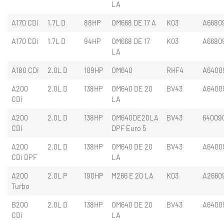
LA
A170 CDi
1.7L D
88HP
OM668 DE 17 A
K03
A6680
A170 CDi
1.7L D
94HP
OM668 DE 17
K03
A6680
LA
A180 CDi
2.0L D
109HP
OM640
RHF4
A6400
A200
2.0L D
138HP
OM640 DE 20
BV43
A6400
CDi
LA
A200
2.0L D
138HP
OM640DE20LA
BV43
64009
CDi
DPF Euro 5
A200
2.0L D
138HP
OM640 DE 20
BV43
A6400
CDi DPF
LA
A200
2.0L P
190HP
M266 E 20 LA
K03
A2660
Turbo
B200
2.0L D
138HP
OM640 DE 20
BV43
A6400
CDi
LA