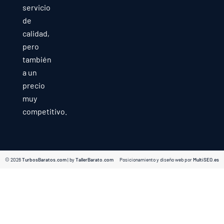
servicio
de
calidad,
pero
también
a un
precio
muy
competitivo.
© 2026
TurbosBaratos.com
| by
TallerBarato.com
Posicionamiento y diseño web por
MultiSEO.es