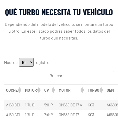
QUÉ TURBO NECESITA TU VEHÍCULO
Dependiendo del modelo del vehículo, se montará un turbo
u otro. En este listado podrás saber todos los datos del
turbo que necesitas.
Mostrar
registros
Buscar:
COCHE
MOTOR
CV
MOTOR
TURBO
OEM
A160 CDi
1.7L D
59HP
OM668 DE 17 A
K03
A6680
A160 CDi
1.7L D
74HP
OM668 DE 17
K03
A6680