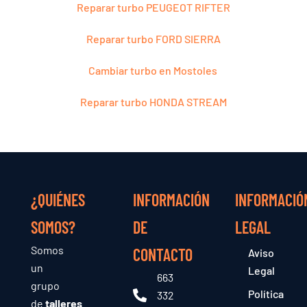
Reparar turbo PEUGEOT RIFTER
Reparar turbo FORD SIERRA
Cambiar turbo en Mostoles
Reparar turbo HONDA STREAM
¿QUIÉNES
INFORMACIÓN
INFORMACIÓ
SOMOS?
DE
LEGAL
Somos
CONTACTO
Aviso
un
Legal
663
grupo
Política
332
de
talleres