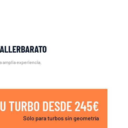
TALLERBARATO
a amplia experiencia.
U TURBO DESDE 245€
Sólo para turbos sin geometría