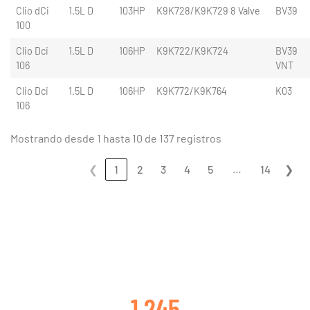
Clio dCi
1.5L D
103HP
K9K728/K9K729 8 Valve
BV39
100
Clio Dci
1.5L D
106HP
K9K722/K9K724
BV39
106
VNT
Clio Dci
1.5L D
106HP
K9K772/K9K764
K03
106
Mostrando desde 1 hasta 10 de 137 registros
…
❮
1
2
3
4
5
14
❯
CLIENTES SATISFECHOS
1 245