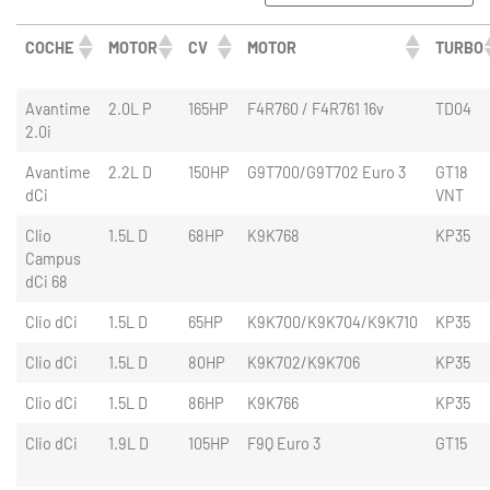
COCHE
MOTOR
CV
MOTOR
TURBO
Avantime
2.0L P
165HP
F4R760 / F4R761 16v
TD04
2.0i
Avantime
2.2L D
150HP
G9T700/G9T702 Euro 3
GT18
dCi
VNT
Clio
1.5L D
68HP
K9K768
KP35
Campus
dCi 68
Clio dCi
1.5L D
65HP
K9K700/K9K704/K9K710
KP35
Clio dCi
1.5L D
80HP
K9K702/K9K706
KP35
Clio dCi
1.5L D
86HP
K9K766
KP35
Clio dCi
1.9L D
105HP
F9Q Euro 3
GT15