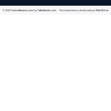
© 2026
TurbosBaratos.com
| by
TallerBarato.com
Posicionamiento y diseño web por
MultiSEO.es