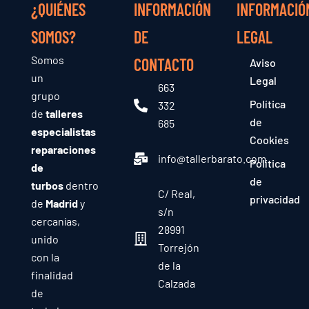
¿QUIÉNES
INFORMACIÓN
INFORMACIÓ
SOMOS?
DE
LEGAL
Somos
CONTACTO
Aviso
un
Legal
663
grupo
Política
332
de
talleres
de
685
especialistas
Cookies
reparaciones
info@tallerbarato.com
Política
de
de
turbos
dentro
C/ Real,
privacidad
de
Madrid
y
s/n
cercanías,
28991
unido
Torrejón
con la
de la
finalidad
Calzada
de