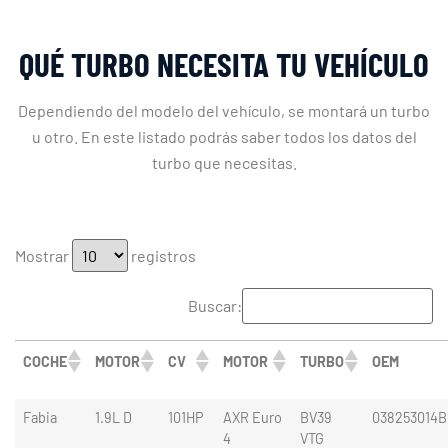
QUÉ TURBO NECESITA TU VEHÍCULO
Dependiendo del modelo del vehículo, se montará un turbo
u otro. En este listado podrás saber todos los datos del
turbo que necesitas.
Mostrar
registros
Buscar:
COCHE
MOTOR
CV
MOTOR
TURBO
OEM
Fabia
1.9L D
101HP
AXR Euro
BV39
038253014B
4
VTG