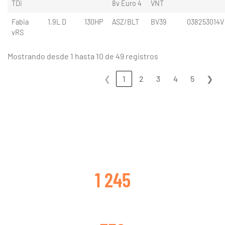
TDi
8v Euro 4
VNT
Fabia
1.9L D
130HP
ASZ/BLT
BV39
038253014V
vRS
Mostrando desde 1 hasta 10 de 49 registros
❮
1
2
3
4
5
❯
CLIENTES SATISFECHOS
1 245
TURBOS CAMBIADOS