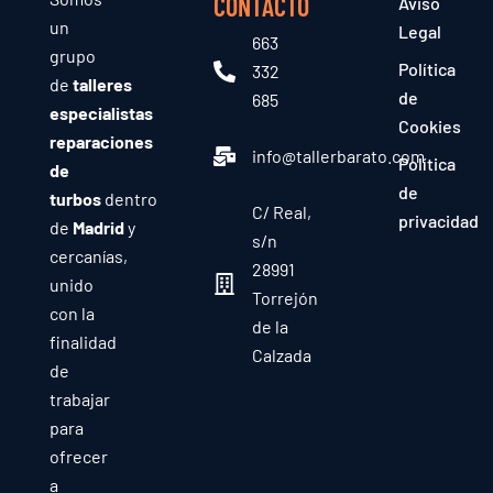
CONTACTO
Aviso
un
Legal
663
grupo
Política
332
de
talleres
de
685
especialistas
Cookies
reparaciones
info@tallerbarato.com
Política
de
de
turbos
dentro
C/ Real,
privacidad
de
Madrid
y
s/n
cercanías,
28991
unido
Torrejón
con la
de la
finalidad
Calzada
de
trabajar
para
ofrecer
a