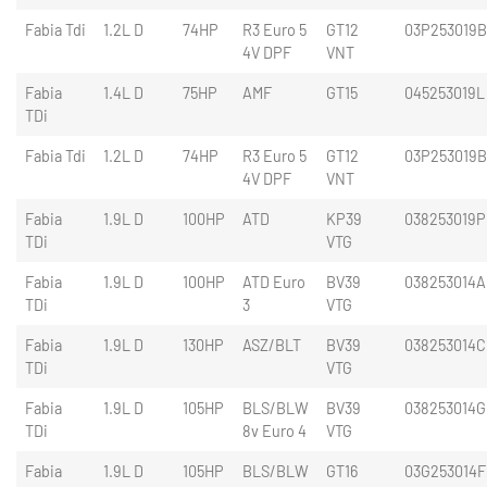
Fabia Tdi
1.2L D
74HP
R3 Euro 5
GT12
03P253019
4V DPF
VNT
Fabia
1.4L D
75HP
AMF
GT15
045253019L
TDi
Fabia Tdi
1.2L D
74HP
R3 Euro 5
GT12
03P253019
4V DPF
VNT
Fabia
1.9L D
100HP
ATD
KP39
038253019P
TDi
VTG
Fabia
1.9L D
100HP
ATD Euro
BV39
038253014A
TDi
3
VTG
Fabia
1.9L D
130HP
ASZ/BLT
BV39
038253014C
TDi
VTG
Fabia
1.9L D
105HP
BLS/BLW
BV39
038253014G
TDi
8v Euro 4
VTG
Fabia
1.9L D
105HP
BLS/BLW
GT16
03G253014F