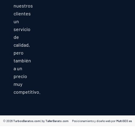
nuestros
clientes
un
servicio
de
calidad,
pero
también
a un
precio
muy
competitivo.
© 2026
TurbosBaratos.com
| by
TallerBarato.com
Posicionamiento y diseño web por
MultiSEO.es