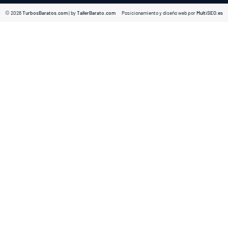
© 2026
TurbosBaratos.com
| by
TallerBarato.com
Posicionamiento y diseño web por
MultiSEO.es