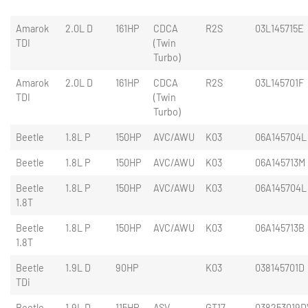
Amarok
2.0L D
161HP
CDCA
R2S
03L145715E
TDI
(Twin
Turbo)
Amarok
2.0L D
161HP
CDCA
R2S
03L145701F
TDI
(Twin
Turbo)
Beetle
1.8L P
150HP
AVC/AWU
K03
06A145704L
Beetle
1.8L P
150HP
AVC/AWU
K03
06A145713M
Beetle
1.8L P
150HP
AVC/AWU
K03
06A145704L
1.8T
Beetle
1.8L P
150HP
AVC/AWU
K03
06A145713B
1.8T
Beetle
1.9L D
90HP
K03
038145701D
TDi
Beetle
1.9L D
115HP
ASV
GT17
038253019D