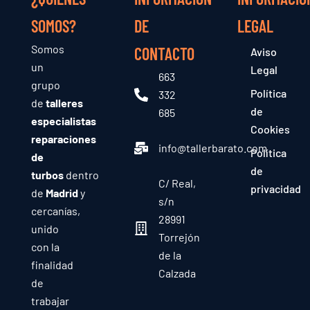
SOMOS?
DE
LEGAL
Somos
CONTACTO
Aviso
un
Legal
663
grupo
Política
332
de
talleres
de
685
especialistas
Cookies
reparaciones
info@tallerbarato.com
Política
de
de
turbos
dentro
C/ Real,
privacidad
de
Madrid
y
s/n
cercanías,
28991
unido
Torrejón
con la
de la
finalidad
Calzada
de
trabajar