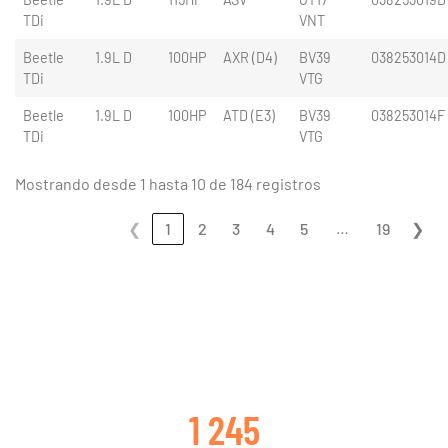
TDi
VNT
Beetle
1.9L D
100HP
AXR (D4)
BV39
038253014D
TDi
VTG
Beetle
1.9L D
100HP
ATD (E3)
BV39
038253014F
TDi
VTG
Mostrando desde 1 hasta 10 de 184 registros
…
❮
1
2
3
4
5
19
❯
CLIENTES SATISFECHOS
1 245