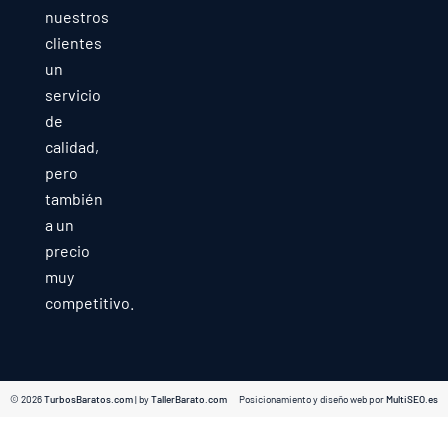
nuestros
clientes
un
servicio
de
calidad,
pero
también
a un
precio
muy
competitivo.
© 2026
TurbosBaratos.com
| by
TallerBarato.com
Posicionamiento y diseño web por
MultiSEO.es