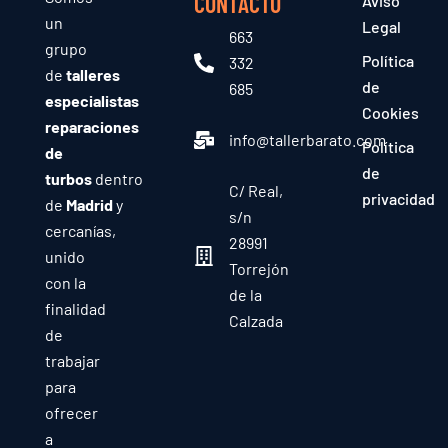
CONTACTO
Aviso
un
Legal
663
grupo
Política
332
de
talleres
de
685
especialistas
Cookies
reparaciones
info@tallerbarato.com
Política
de
de
turbos
dentro
C/ Real,
privacidad
de
Madrid
y
s/n
cercanías,
28991
unido
Torrejón
con la
de la
finalidad
Calzada
de
trabajar
para
ofrecer
a