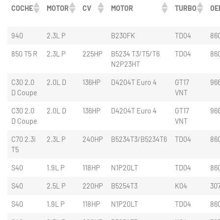
COCHE
MOTOR
CV
MOTOR
TURBO
OE
940
2.3L P
B230FK
TD04
86
850 T5 R
2.3L P
225HP
B5234 T3/T5/T6
TD04
86
N2P23HT
C30 2.0
2.0L D
136HP
D4204T Euro 4
GT17
96
D Coupe
VNT
C30 2.0
2.0L D
136HP
D4204T Euro 4
GT17
96
D Coupe
VNT
C70 2.3i
2.3L P
240HP
B5234T3/B5234T6
TD04
86
T5
S40
1.9L P
118HP
N1P20LT
TD04
86
S40
2.5L P
220HP
B5254T3
K04
30
S40
1.9L P
118HP
N1P20LT
TD04
86