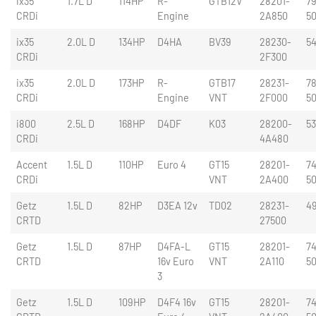
ix35
1.7L D
114HP
R-
GTB12V
28201-
7
CRDi
Engine
2A850
5
ix35
2.0L D
134HP
D4HA
BV39
28230-
5
CRDi
2F300
ix35
2.0L D
173HP
R-
GTB17
28231-
78
CRDi
Engine
VNT
2F000
5
i800
2.5L D
168HP
D4DF
K03
28200-
5
CRDi
4A480
Accent
1.5L D
110HP
Euro 4
GT15
28201-
74
CRDi
VNT
2A400
5
Getz
1.5L D
82HP
D3EA 12v
TD02
28231-
4
CRTD
27500
Getz
1.5L D
87HP
D4FA-L
GT15
28201-
74
CRTD
16v Euro
VNT
2A110
5
3
Getz
1.5L D
109HP
D4F4 16v
GT15
28201-
74