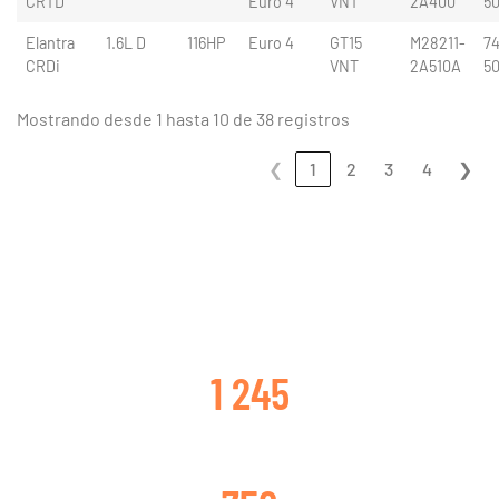
CRTD
Euro 4
VNT
2A400
5
Elantra
1.6L D
116HP
Euro 4
GT15
M28211-
74
CRDi
VNT
2A510A
5
Mostrando desde 1 hasta 10 de 38 registros
❮
1
2
3
4
❯
CLIENTES SATISFECHOS
1 245
TURBOS CAMBIADOS