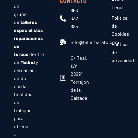
CONTACTO
un
Legal
663
grupo
Política
332
de
talleres
de
685
especialistas
Cookies
reparaciones
info@tallerbarato.com
Política
de
de
turbos
dentro
C/ Real,
privacidad
de
Madrid
y
s/n
cercanías,
28991
unido
Torrejón
con la
de la
finalidad
Calzada
de
trabajar
para
ofrecer
a