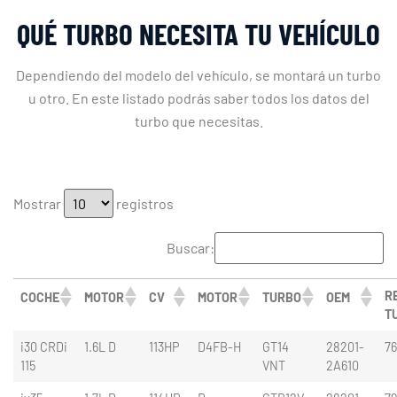
QUÉ TURBO NECESITA TU VEHÍCULO
Dependiendo del modelo del vehículo, se montará un turbo
u otro. En este listado podrás saber todos los datos del
turbo que necesitas.
Mostrar
registros
Buscar:
RE
COCHE
MOTOR
CV
MOTOR
TURBO
OEM
T
i30 CRDi
1.6L D
113HP
D4FB-H
GT14
28201-
76
115
VNT
2A610