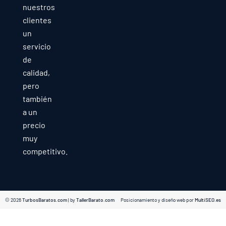
nuestros
clientes
un
servicio
de
calidad,
pero
también
a un
precio
muy
competitivo.
© 2026
TurbosBaratos.com
| by
TallerBarato.com
Posicionamiento y diseño web por
MultiSEO.es