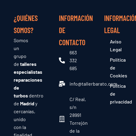
¿QUIÉNES
INFORMACIÓN
INFORMACIÓ
SOMOS?
DE
LEGAL
Somos
CONTACTO
Aviso
un
Legal
663
grupo
Política
332
de
talleres
de
685
especialistas
Cookies
reparaciones
info@tallerbarato.com
Política
de
de
turbos
dentro
C/ Real,
privacidad
de
Madrid
y
s/n
cercanías,
28991
unido
Torrejón
con la
de la
finalidad