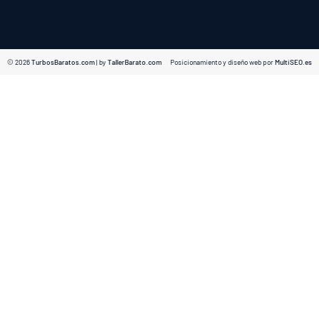
© 2026
TurbosBaratos.com
| by
TallerBarato.com
Posicionamiento y diseño web por
MultiSEO.es