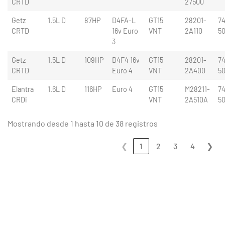
CRTD
27500
Getz
1.5L D
87HP
D4FA-L
GT15
28201-
74
CRTD
16v Euro
VNT
2A110
5
3
Getz
1.5L D
109HP
D4F4 16v
GT15
28201-
74
CRTD
Euro 4
VNT
2A400
5
Elantra
1.6L D
116HP
Euro 4
GT15
M28211-
74
CRDi
VNT
2A510A
5
Mostrando desde 1 hasta 10 de 38 registros
❮
1
2
3
4
❯