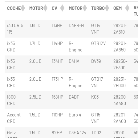
RE
COCHE
MOTOR
CV
MOTOR
TURBO
OEM
T
i30 CRDi
1.6L D
113HP
D4FB-H
GT14
28201-
76
115
VNT
2A610
ix35
1.7L D
114HP
R-
GTB12V
28201-
7
CRDi
Engine
2A850
5
ix35
2.0L D
134HP
D4HA
BV39
28230-
5
CRDi
2F300
ix35
2.0L D
173HP
R-
GTB17
28231-
78
CRDi
Engine
VNT
2F000
5
i800
2.5L D
168HP
D4DF
K03
28200-
5
CRDi
4A480
Accent
1.5L D
110HP
Euro 4
GT15
28201-
74
CRDi
VNT
2A400
5
Getz
1.5L D
82HP
D3EA 12v
TD02
28231-
4