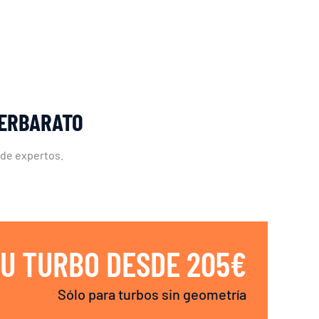
LERBARATO
 de expertos.
U TURBO DESDE 205€
Sólo para turbos sin geometría