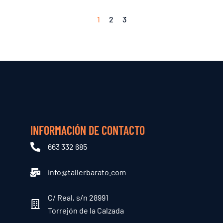
1
2
3
INFORMACIÓN DE CONTACTO
663 332 685
info@tallerbarato.com
C/ Real, s/n 28991
Torrejón de la Calzada