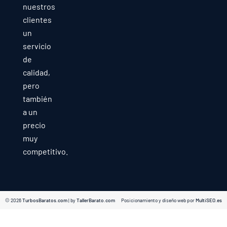
nuestros
clientes
un
servicio
de
calidad,
pero
también
a un
precio
muy
competitivo.
© 2026
TurbosBaratos.com
| by
TallerBarato.com
Posicionamiento y diseño web por
MultiSEO.es