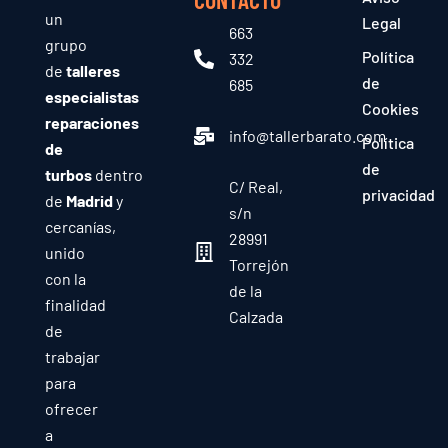
un
Legal
663
grupo
Política
332
de
talleres
de
685
especialistas
Cookies
reparaciones
info@tallerbarato.com
Política
de
de
turbos
dentro
C/ Real,
privacidad
de
Madrid
y
s/n
cercanías,
28991
unido
Torrejón
con la
de la
finalidad
Calzada
de
trabajar
para
ofrecer
a