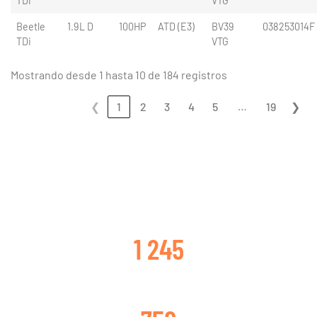
TDi
VTG
Beetle
1.9L D
100HP
ATD (E3)
BV39
038253014F
TDi
VTG
Mostrando desde 1 hasta 10 de 184 registros
…
❮
1
2
3
4
5
19
❯
CLIENTES SATISFECHOS
1 245
TURBOS CAMBIADOS