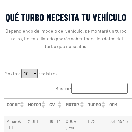
QUÉ TURBO NECESITA TU VEHÍCULO
Dependiendo del modelo del vehículo, se montará un turbo
u otro. En este listado podrás saber todos los datos del
turbo que necesitas.
Mostrar
registros
Buscar:
COCHE
MOTOR
CV
MOTOR
TURBO
OEM
Amarok
2.0L D
161HP
CDCA
R2S
03L145715E
TDI
(Twin