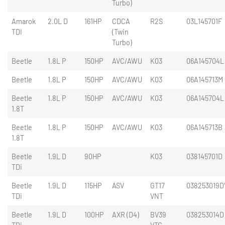
Turbo)
Amarok
2.0L D
161HP
CDCA
R2S
03L145701F
TDI
(Twin
Turbo)
Beetle
1.8L P
150HP
AVC/AWU
K03
06A145704L
Beetle
1.8L P
150HP
AVC/AWU
K03
06A145713M
Beetle
1.8L P
150HP
AVC/AWU
K03
06A145704L
1.8T
Beetle
1.8L P
150HP
AVC/AWU
K03
06A145713B
1.8T
Beetle
1.9L D
90HP
K03
038145701D
TDi
Beetle
1.9L D
115HP
ASV
GT17
038253019D
TDi
VNT
Beetle
1.9L D
100HP
AXR (D4)
BV39
038253014D